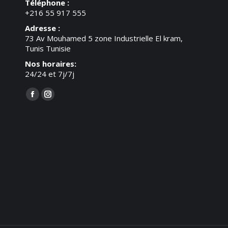
Téléphone :
+216 55 917 555
Adresse :
73 Av Mouhamed 5 zone Industrielle El kram,
Tunis Tunisie
Nos horaires:
24/24 et 7j/7j
Trouvez nous sur :
Facebook
Instagram
page
page
opens
opens
in
in
new
new
window
window