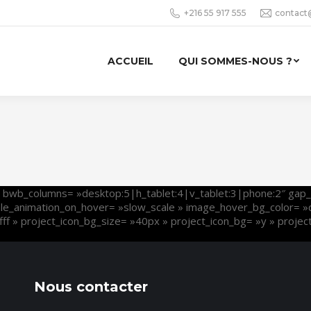
+216 55 917 555
contact
ACCUEIL
QUI SOMMES-NOUS ?
 bwb_columns= »desktop:5|h_tablet:4|v_tablet:3|phone:2″ gap_
ale_animation_on_hover= »slow_scale » image_hover_bg_color= »
fff » project_icon_bg_size= »40px » project_icon_bg= »y » proje
Nous contacter