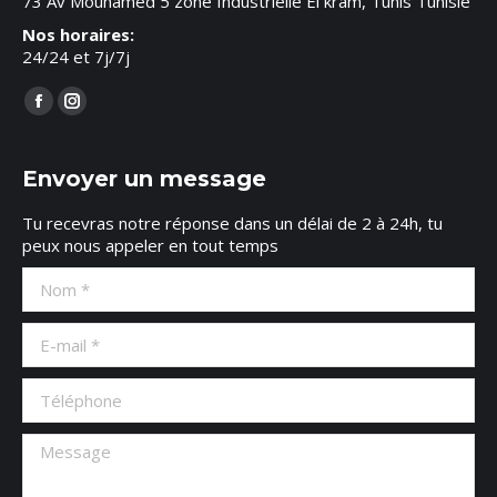
73 Av Mouhamed 5 zone Industrielle El kram, Tunis Tunisie
Nos horaires:
24/24 et 7j/7j
Trouvez nous sur :
Facebook
Instagram
page
page
opens
opens
Envoyer un message
in
in
Tu recevras notre réponse dans un délai de 2 à 24h, tu
new
new
peux nous appeler en tout temps
window
window
Nom *
E-mail *
Téléphone
Message