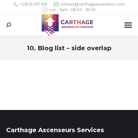
+216 55 917 555
contact@carthageascenseur.com
Lun - Sam : 08:00 - 18:00
Search:
10. Blog list – side overlap
Vous êtes ici :
Carthage Ascenseurs Services