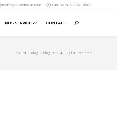
@carthageascenseur.com
Lun - Sam : 08:00 - 18:00
NOS SERVICES
CONTACT
Search:
Vous êtes ici :
Accueil
Blog
Blog list
4. Blog list – centered