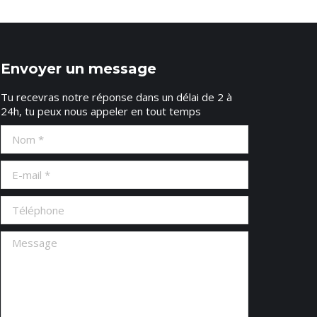
Envoyer un message
Tu recevras notre réponse dans un délai de 2 à
24h, tu peux nous appeler en tout temps
Nom *
E-mail *
Téléphone
Message