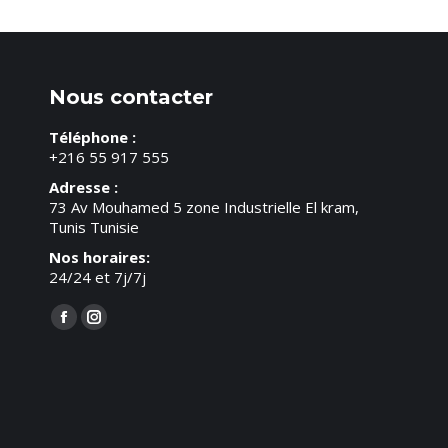
Nous contacter
Téléphone :
+216 55 917 555
Adresse :
73 Av Mouhamed 5 zone Industrielle El kram,
Tunis Tunisie
Nos horaires:
24/24 et 7j/7j
Trouvez nous sur :
Facebook
Instagram
page
page
opens
opens
in
in
new
new