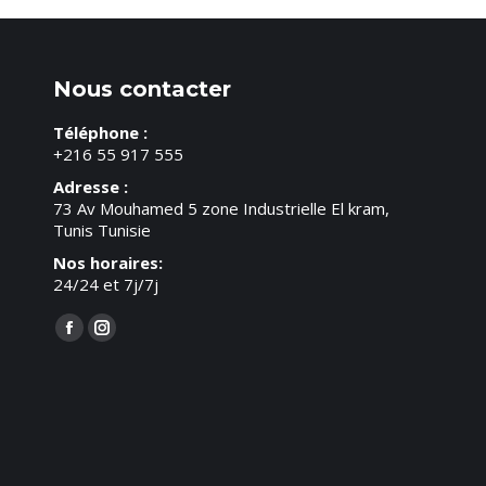
Nous contacter
Téléphone :
+216 55 917 555
Adresse :
73 Av Mouhamed 5 zone Industrielle El kram,
Tunis Tunisie
Nos horaires:
24/24 et 7j/7j
Trouvez nous sur :
Facebook
Instagram
page
page
opens
opens
in
in
new
new
window
window