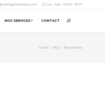
@carthageascenseur.com
Lun - Sam : 08:00 - 18:00
NOS SERVICES
CONTACT
Search:
Vous êtes ici :
Accueil
Blog
Blog masonry