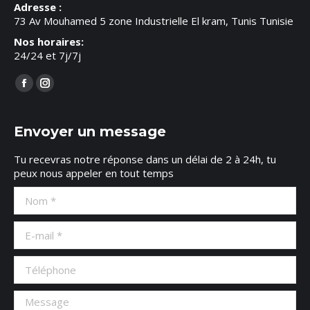
Adresse :
73 Av Mouhamed 5 zone Industrielle El kram, Tunis Tunisie
Nos horaires:
24/24 et 7j/7j
Trouvez nous sur :
Facebook
Instagram
page
page
opens
opens
Envoyer un message
in
in
Tu recevras notre réponse dans un délai de 2 à 24h, tu
new
new
peux nous appeler en tout temps
window
window
Nom *
E-mail *
Téléphone
Message