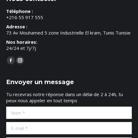
Téléphone :
+216 55 917 555
Adresse :
73 Av Mouhamed 5 zone Industrielle El kram, Tunis Tunisie
Nos horaires:
24/24 et 7j/7j
Trouvez nous sur :
Facebook
Instagram
page
page
opens
opens
Envoyer un message
in
in
Tu recevras notre réponse dans un délai de 2 à 24h, tu
new
new
peux nous appeler en tout temps
window
window
Nom *
E-mail *