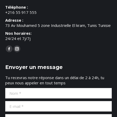
Téléphone :
+216 55 917 555
Adresse :
73 Av Mouhamed 5 zone Industrielle El kram, Tunis Tunisie
Nos horaires:
24/24 et 7j/7j
Trouvez nous sur :
Facebook
Instagram
page
page
opens
opens
Envoyer un message
in
in
Tu recevras notre réponse dans un délai de 2 à 24h, tu
new
new
peux nous appeler en tout temps
window
window
Nom *
E-mail *
Téléphone