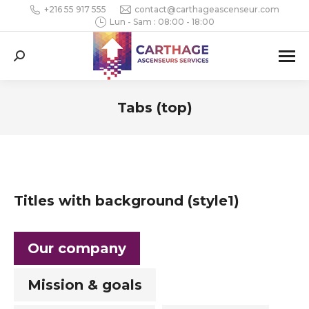
+216 55 917 555
contact@carthageascenseur.com
Lun - Sam : 08:00 - 18:00
Search:
Tabs (top)
Vous êtes ici :
Titles with background (style1)
Our company
Mission & goals