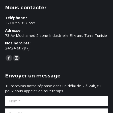
Nous contacter
Téléphone :
+216 55 917 555
Adresse :
73 Av Mouhamed 5 zone Industrielle El kram, Tunis Tunisie
Nos horaires:
24/24 et 7j/7j
Trouvez nous sur :
Facebook
Instagram
page
page
opens
opens
Envoyer un message
in
in
Tu recevras notre réponse dans un délai de 2 à 24h, tu
new
new
peux nous appeler en tout temps
window
window
Nom *
E-mail *