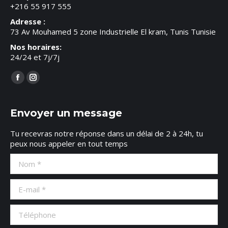
+216 55 917 555
Adresse :
73 Av Mouhamed 5 zone Industrielle El kram, Tunis Tunisie
Nos horaires:
24/24 et 7j/7j
Trouvez nous sur :
Facebook
Instagram
page
page
opens
opens
Envoyer un message
in
in
Tu recevras notre réponse dans un délai de 2 à 24h, tu
new
new
peux nous appeler en tout temps
window
window
Nom *
E-mail *
Téléphone