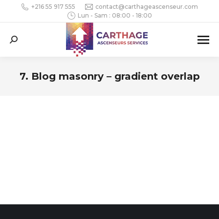
+216 55 917 555
contact@carthageascenseur.com
Lun - Sam : 08:00 - 18:00
Search:
7. Blog masonry – gradient overlap
Vous êtes ici :