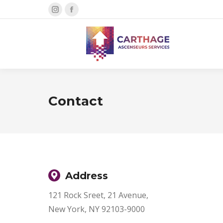
Instagram
Facebook
page
page
opens
opens
in
in
new
new
window
window
Contact
Address
121 Rock Sreet, 21 Avenue,
New York, NY 92103-9000