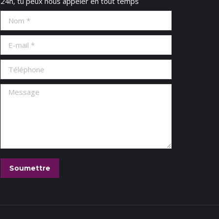
24h, tu peux nous appeler en tout temps
Nom *
E-mail *
Téléphone
Message
Soumettre