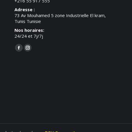
+216 55 917 555
Adresse :
73 Av Mouhamed 5 zone Industrielle El kram,
Tunis Tunisie
Nos horaires:
24/24 et 7j/7j
Trouvez nous sur :
Facebook
Instagram
page
page
opens
opens
in
in
new
new
window
window