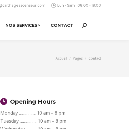
@carthageascenseur.com
Lun - Sam : 08:00 - 18:00
NOS SERVICES
CONTACT
Search:
Vous êtes ici :
Accueil
Pages
Contact
Opening Hours
Monday ……………. 10 am – 8 pm
Tuesday ……………. 10 am – 8 pm