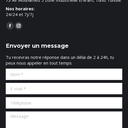
73 Av Mouhamed 5 zone Industrielle El kram, Tunis Tunisie
Nos horaires:
24/24 et 7j/7j
Trouvez nous sur :
Facebook
Instagram
page
page
opens
opens
Envoyer un message
in
in
Tu recevras notre réponse dans un délai de 2 à 24h, tu
new
new
peux nous appeler en tout temps
window
window
Nom *
E-mail *
Téléphone
Message